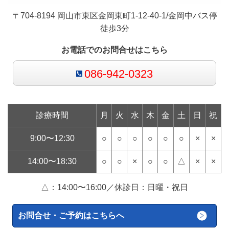
〒704-8194 岡山市東区金岡東町1-12-40-1/金岡中バス停
徒歩3分
お電話でのお問合せはこちら
086-942-0323
診療時間
月
火
水
木
金
土
日
祝
9:00〜12:30
○
○
○
○
○
○
×
×
14:00〜18:30
○
○
×
○
○
△
×
×
△：14:00〜16:00／休診日：日曜・祝日
お問合せ・ご予約はこちらへ