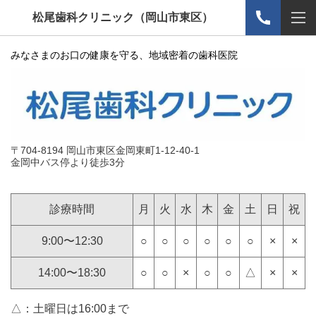
松尾歯科クリニック（岡山市東区）
みなさまのお口の健康を守る、地域密着の歯科医院
〒704-8194 岡山市東区金岡東町1-12-40-1
金岡中バス停より徒歩3分
診療時間
月
火
水
木
金
土
日
祝
9:00〜12:30
○
○
○
○
○
○
×
×
14:00〜18:30
○
○
×
○
○
△
×
×
△：土曜日は16:00まで